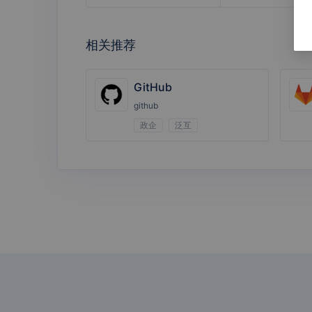
相关推荐
黑湖科技
外勤365
GitHub
github
政企
泛互
IT运维/低代码
AI 银行卡识
AI 过路过桥
别
费发票识别
AI 防疫健康
AI 通信行程
码识别
卡识别