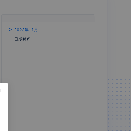
群报数
Jira Softwa
2023年11月
re Cloud
日期时间
政务认证
尘峰SCRM
畅捷通·易代
Zoho
账
CRM8.0
CRM6.0