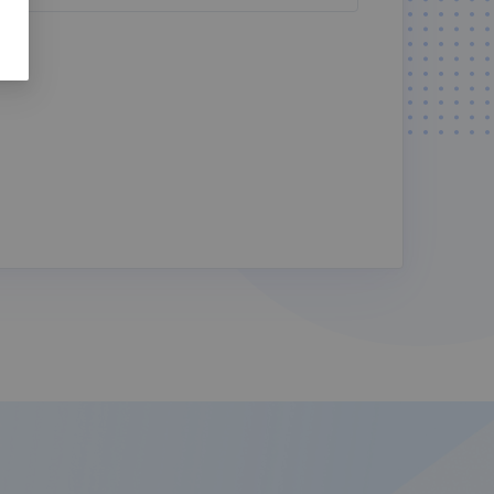
AI 身份证识
AI 营业执照
别
识别
AI 出租车发
疫情信息服
票识别
务
数美天净
有赞云