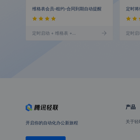
微盛
微伴助手
维格表会员-租约-合同到期自动提醒
定时启动
+ 维格表
+ 日期时间
+ 企业微信群机器人
定时启
保利威直播
目睹直播
24好玩
爱点击
产品
哈奇智能
小红书开放
平台
关于轻
开启你的自动化办公新旅程