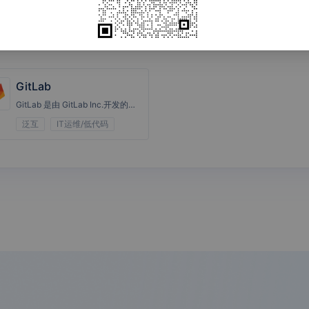
华夏联票
绿云PMS
锦江绿云PM
驿氪EZR
S
GitLab
GitLab 是由 GitLab Inc.开发的一款Git仓库管理工具，且具有wiki和issue跟踪功能。
泛互
IT运维/低代码
AI 名片识别
AI 火车票识
AI 汽车票识
AI 智能卡证
别
别
分类
腾讯云语音
方便面AI面
百度OCR
百度iOCR
识别
试