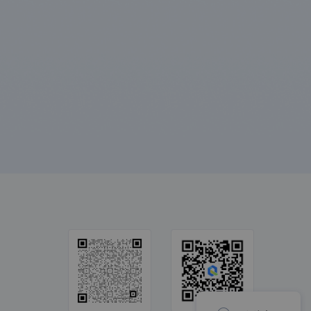
酷家乐
微赞直播
大罗马
兑吧
智令互动
达观智能推
荐
智慧图中台
凌脉会腾
产品