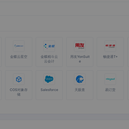
金蝶云星空
金蝶精斗云
用友YonSuit
畅捷通T+
云会计
e
COS对象存
Salesforce
天眼查
易订货
储
政务企微
Excel-365
flomo浮墨
道一云OA