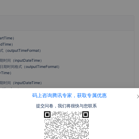
2号人事部
365智能云
云湖
群之脉
打印
artTime
）
ndTime
）
式
（
outputTimeFormat
）
期时间
（
inputDateTime
）
禅道
Kintone
百度智能小
字节小程序
日期时间格式
（
outputTimeFormat
）
程序
yTime
）
期时间
（
inputDateTime
）
（
timeLen
）
码上咨询腾讯专家，获取专属优惠
（
timeUnit
）
金蝶K3 WIS
金蝶精斗云
金蝶管易云E
畅捷通·智+
期格式
（
outputTimeFormat
）
提交问卷，我们将很快与您联系
E
进销存
RP
海博ERP
万里牛ERP
万里牛
悟空CRM