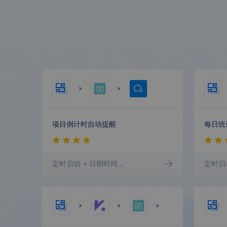
shopify
Akulaku
申通快递
快递100
百度推广
GrowingIO
项目倒计时自动提醒
定时启动
+ 日期时间
+ 企业微信群机器人
定时启
Tushare
水滴信用