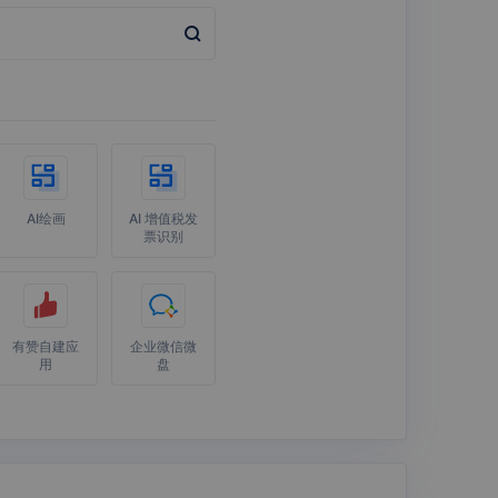
AI绘画
AI 增值税发
票识别
有赞自建应
企业微信微
用
盘
泛微eteams
Slack