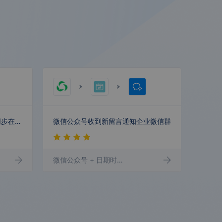
店掌宝
顺丰物流中
台
私域商城
腾讯广告
5118
天眼内容安
卫瓴SCRM新增一条企业记录同步在企业微信群发送提醒
微信公众号收到新留言通知企业微信群
全
企业微信群机器人
微信公众号
+ 日期时间
+ 企业微信群机器人
医药营销云
腾讯云智绘