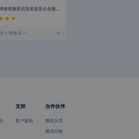
倍市得
稿定设计
耐思智慧
TinyPNG
定时将维格表预置信息发送至企业微信群机器
动
+ 维格表
+ 日期时间
+ 企业微信群机器人
convertlab
启博·微分销
汇邦会员
木疙瘩
星云Astar
云游码
威曼软件管
CDP EcoSa
理中心
aS
支持
合作伙伴
知乎效果营
麦克商户平
互道口袋促
兔展开放平
销平台
台
销管理平台
台
联
客户案例
腾讯乐享
腾讯问卷