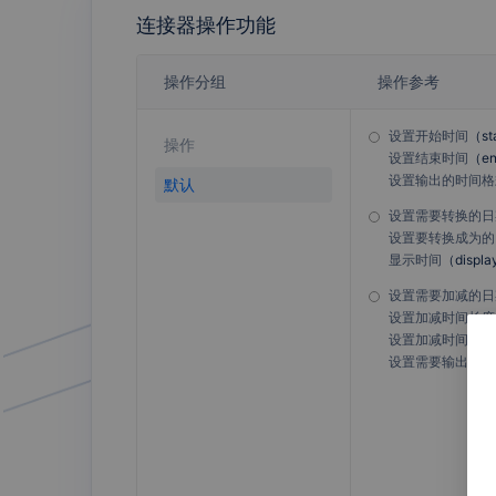
连接器操作功能
操作分组
操作参考
云之家
31会议
设置开始时间
（
st
操作
设置结束时间
（
e
设置输出的时间格
默认
设置需要转换的日
Trello
语雀
设置要转换成为的
显示时间
（
displa
设置需要加减的日
设置加减时间长度
设置加减时间单位
金蝶云星辰
金蝶云苍穹
设置需要输出的日
小亚通
跟单王