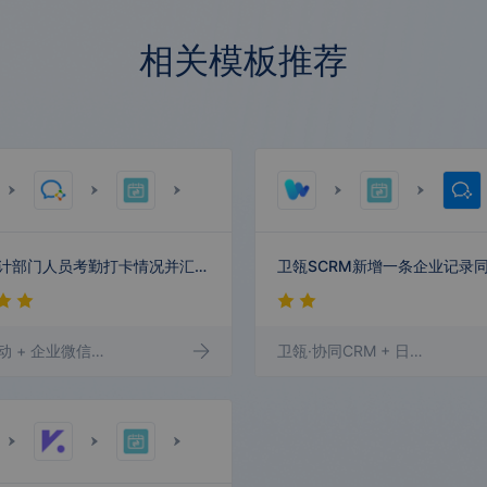
腾采通
管家婆
网店管家
单店王商城
信息流转平
台
相关模板推荐
货拉拉
17TRACK
Track123
壹云汇
神策数据
惟客数据
易观方舟
站长之家
每日统计部门人员考勤打卡情况并汇总通知
动
+ 企业微信打卡
+ 日期时间
+ 文本处理
卫瓴·协同CRM
+ 企业微信群机器人
+ 日期时间
+ 
腾讯云媒体
腾讯云剪
腾讯珊瑚运
腾讯企点 领
内容中台
营平台
航平台