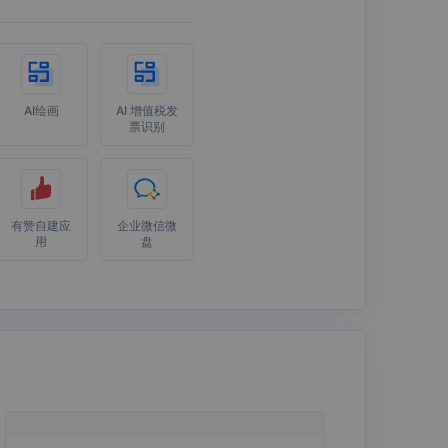
AI绘画
AI 增值税发
票识别
有赞自建应
企业微信微
用
盘
泛微eteams
Slack