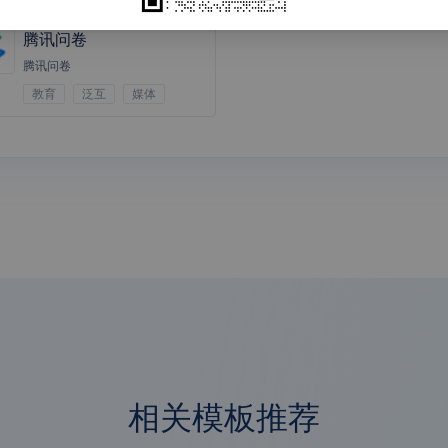
表
（
department
）
华夏联票
绿云PMS
锦江绿云PM
驿氪EZR
main_depart
）
S
腾讯问卷
on
）
腾讯问卷
）
讯专区
教育
泛互
媒体
协同办公
腾讯专区
rthday_calendar
）
birthday_date
）
AI 名片识别
AI 火车票识
AI 汽车票识
AI 智能卡证
r_entryday_date
）
别
别
分类
one
）
ard
）
）
）
腾讯云语音
方便面AI面
百度OCR
百度iOCR
rtment
）
识别
试
）
腾采通
管家婆
网店管家
单店王商城
信息流转平
台
相关模板推荐