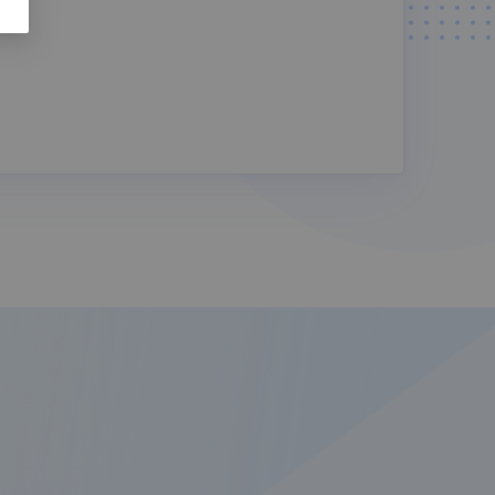
AI 身份证识
AI 营业执照
别
识别
AI 出租车发
疫情信息服
票识别
务
数美天净
有赞云
店掌宝
顺丰物流中
台