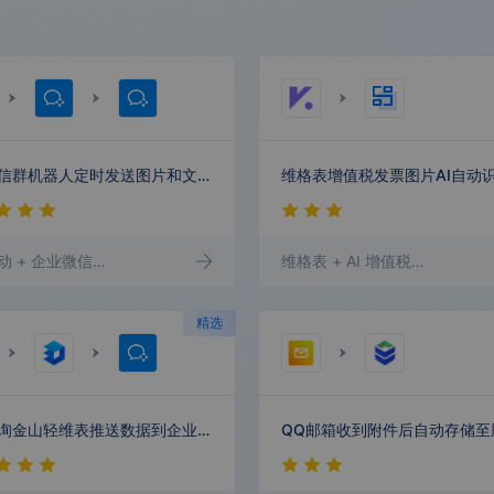
货拉拉
17TRACK
Track123
壹云汇
神策数据
惟客数据
易观方舟
站长之家
企业微信群机器人定时发送图片和文字消息
动
+ 企业微信群机器人
+ 企业微信群机器人
维格表
+ AI 增值税发票识别
腾讯云媒体
腾讯云剪
腾讯珊瑚运
腾讯企点 领
内容中台
营平台
航平台
精选
倍市得
稿定设计
耐思智慧
TinyPNG
定时查询金山轻维表推送数据到企业微信