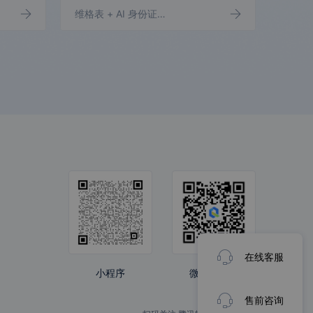
维格表
+ AI 身份证识别
+ 维格表
大罗马
兑吧
智令互动
达观智能推
荐
智慧图中台
凌脉会腾
产品
在线客服
Bello倍罗
E入职
小程序
微信公众号
售前咨询