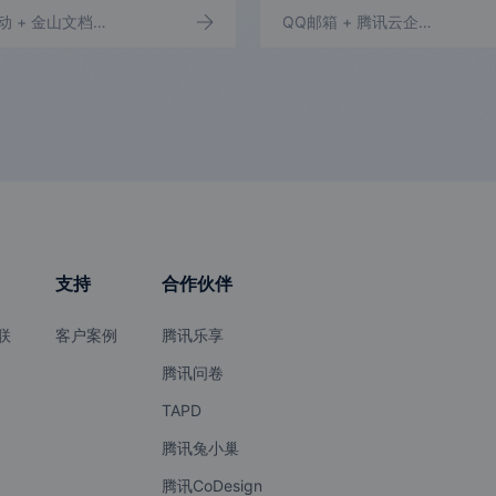
动
+ 金山文档轻维表
+ 企业微信群机器人
QQ邮箱
+ 腾讯云企业网盘
convertlab
启博·微分销
汇邦会员
木疙瘩
星云Astar
云游码
威曼软件管
CDP EcoSa
理中心
aS
支持
合作伙伴
知乎效果营
麦克商户平
互道口袋促
兔展开放平
销平台
台
销管理平台
台
联
客户案例
腾讯乐享
腾讯问卷
TAPD
兮易强企
海印
北森
北斗OKR
腾讯兔小巢
腾讯CoDesign