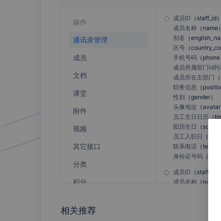
云之家
31会议
成员ID
（
staff_id
操作
成员名称
（
name
别名
（
english_n
通讯录管理
区号
（
country_c
成员
手机号码
（
phone
Trello
语雀
成员所属部门id列
文档
成员所在主部门
（
职务信息
（
positi
课堂
性别
（
gender
）
头像地址
（
avatar
附件
员工生日日历
（
bi
金蝶云星辰
金蝶云苍穹
阳历生日
（
solar_
视频
员工入职日
（
sola
其它接口
联系电话
（
tel_ph
身份证号码
（
id_c
分类
成员ID
（
staff_id
小亚通
跟单王
积分
成员名称
（
name
别名
（
english_n
第三方应用
区号
（
country_c
相关推荐
手机号码
（
phone
默认