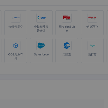
金蝶云星空
金蝶精斗云
用友YonSuit
畅捷通T+
云会计
e
COS对象存
Salesforce
天眼查
易订货
储
政务企微
Excel-365
flomo浮墨
道一云OA