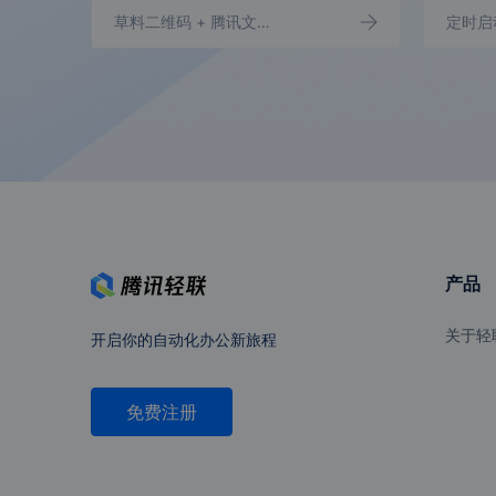
草料二维码
+ 腾讯文档
定时启
保利威直播
目睹直播
24好玩
爱点击
产品
哈奇智能
小红书开放
平台
关于轻
开启你的自动化办公新旅程
免费注册
百家云
微盟云