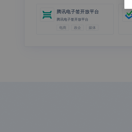
成员所属部门id列
黑湖科技
外勤365
成员所在主部门
（
腾讯电子签开放平台
职务信息
（
positi
性别
（
gender
）
腾讯电子签开放平台
头像地址
（
avatar
电商
政企
媒体
人事管理
腾
员工生日日历
（
bi
阳历生日
（
solar_
AI 银行卡识
AI 过路过桥
员工入职日
（
sola
别
费发票识别
联系电话
（
tel_ph
身份证号码
（
id_c
成员ID
（
staff_id
成员ID
（
staff_id
AI 防疫健康
AI 通信行程
部门id列表
（
depa
码识别
卡识别
成员ID
（
staff_id
shopify
Akulaku