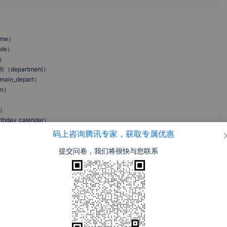
2号人事部
365智能云
云湖
群之脉
打印
）
）
ame
）
ode
）
）
禅道
Kintone
百度智能小
字节小程序
表
（
department
）
程序
main_depart
）
on
）
）
rthday_calendar
）
金蝶K3 WIS
金蝶精斗云
金蝶管易云E
畅捷通·智+
E
进销存
RP
birthday_date
）
码上咨询腾讯专家，获取专属优惠
r_entryday_date
）
提交问卷，我们将很快与您联系
one
）
ard
）
）
海博ERP
万里牛ERP
万里牛
悟空CRM
）
ame
）
ode
）
）