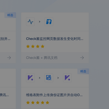
私域商城
腾讯广告
精选
5118
天眼内容安
维格表增值税发票图片AI自动识别并写入
Check酱监控网页数据发生变化时同步至腾讯文档
全
Check酱
+ 腾讯文档
医药营销云
腾讯云智绘
精选
酷家乐
微赞直播
QQ邮箱收到附件后自动存储至腾讯云企业网盘
维格表附件上传身份证图片并自动OCR识别