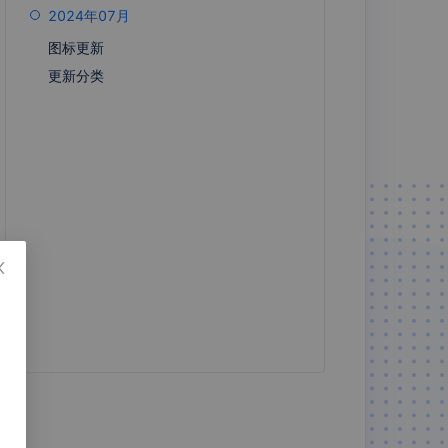
群报数
Jira Softwa
2024年07月
re Cloud
图标更新
更新分类
政务认证
尘峰SCRM
畅捷通·易代
Zoho
账
CRM8.0
CRM6.0