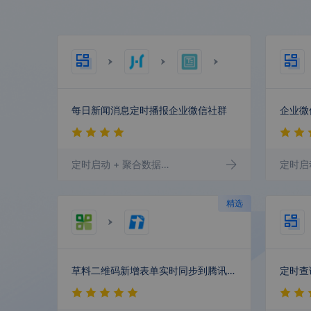
申通快递
快递100
百度推广
GrowingIO
每日新闻消息定时播报企业微信社群
定时启动
+ 聚合数据
+ 文本处理
+ 企业微信群机器人
定时启
Tushare
水滴信用
精选
微盛
微伴助手
草料二维码新增表单实时同步到腾讯文档