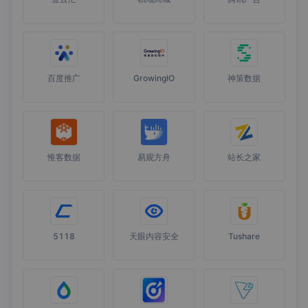
百度推广
GrowingIO
神策数据
惟客数据
易观方舟
站长之家
5118
天眼内容安全
Tushare