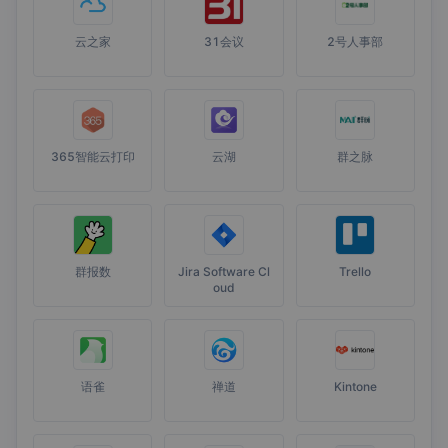
云之家
31会议
2号人事部
365智能云打印
云湖
群之脉
群报数
Jira Software Cl
Trello
oud
语雀
禅道
Kintone