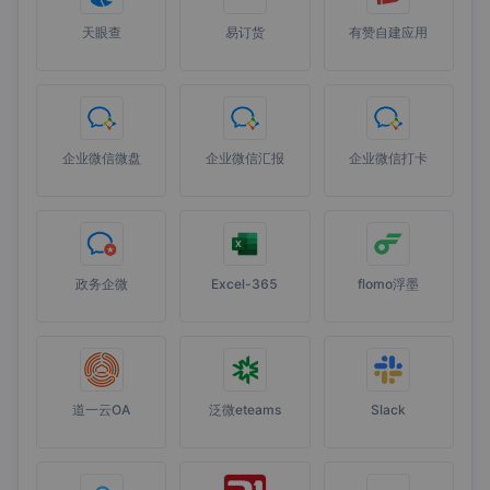
天眼查
易订货
有赞自建应用
企业微信微盘
企业微信汇报
企业微信打卡
政务企微
Excel-365
flomo浮墨
道一云OA
泛微eteams
Slack