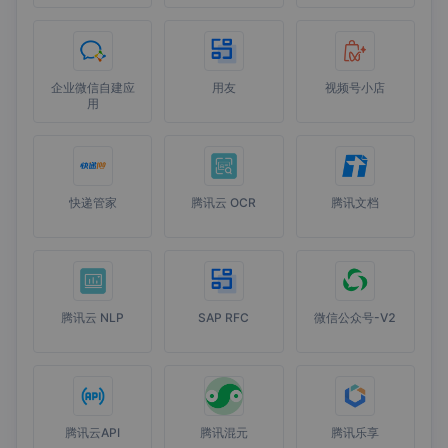
企业微信自建应
用友
视频号小店
用
快递管家
腾讯云 OCR
腾讯文档
腾讯云 NLP
SAP RFC
微信公众号-V2
腾讯云API
腾讯混元
腾讯乐享