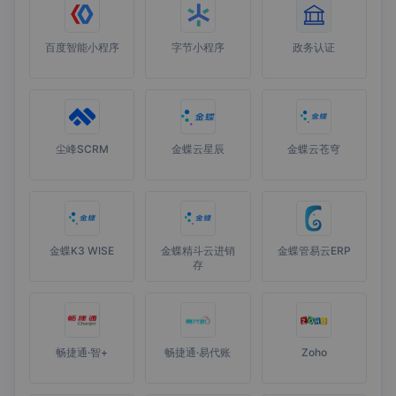
百度智能小程序
字节小程序
政务认证
尘峰SCRM
金蝶云星辰
金蝶云苍穹
金蝶K3 WISE
金蝶精斗云进销
金蝶管易云ERP
存
畅捷通·智+
畅捷通·易代账
Zoho