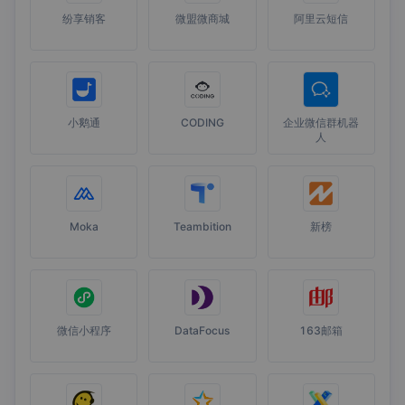
纷享销客
微盟微商城
阿里云短信
小鹅通
CODING
企业微信群机器
人
Moka
Teambition
新榜
微信小程序
DataFocus
163邮箱