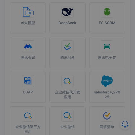
AI大模型
DeepSeek
EC SCRM
腾讯会议
腾讯问卷
腾讯电子签
LDAP
企业微信代开发
salesforce_v20
应用
25
企业微信第三方
企业微信
滴答清单
应用