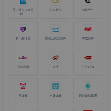
墨迹天气（专业
彩云天气
和风天气
版）
腾讯翻译君
腾讯云机器翻译
有道翻译
百度翻译
微博
北京时间
喵提醒
水逆提醒
网页更新提醒