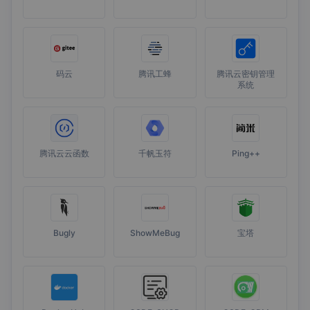
码云
腾讯工蜂
腾讯云密钥管理
系统
腾讯云云函数
千帆玉符
Ping++
Bugly
ShowMeBug
宝塔