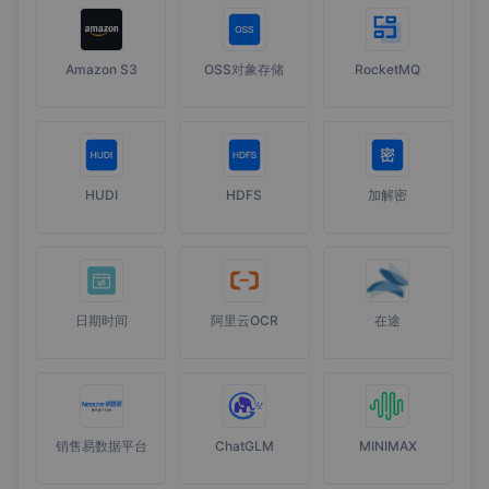
Amazon S3
OSS对象存储
RocketMQ
HUDI
HDFS
加解密
日期时间
阿里云OCR
在途
销售易数据平台
ChatGLM
MINIMAX