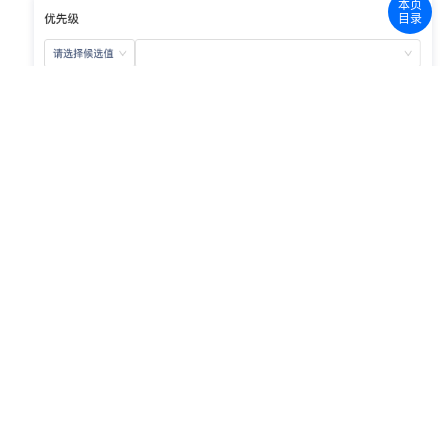
本页
目录
应用相关案例和模板
Notion-滴答清单：
当 Notion 的日程数据表中新增了一条数据，就在滴答清单中创
建一个对应的任务。
点评微生活
尘锋 SCRM
如果您在文档使用中遇到问题或者有改进建议，请点击
在线反馈